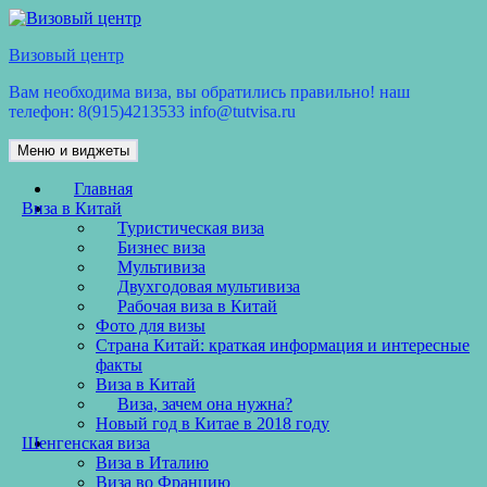
Перейти
к
Визовый центр
содержимому
Вам необходима виза, вы обратились правильно! наш
телефон: 8(915)4213533 info@tutvisa.ru
Меню и виджеты
Главная
Виза в Китай
Туристическая виза
Бизнес виза
Мультивиза
Двухгодовая мультивиза
Рабочая виза в Китай
Фото для визы
Страна Китай: краткая информация и интересные
факты
Виза в Китай
Виза, зачем она нужна?
Новый год в Китае в 2018 году
Шенгенская виза
Виза в Италию
Виза во Францию