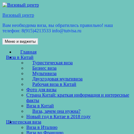
Перейти
к
Визовый центр
содержимому
Вам необходима виза, вы обратились правильно! наш
телефон: 8(915)4213533 info@tutvisa.ru
Меню и виджеты
Главная
Виза в Китай
Туристическая виза
Бизнес виза
Мультивиза
Двухгодовая мультивиза
Рабочая виза в Китай
Фото для визы
Страна Китай: краткая информация и интересные
факты
Виза в Китай
Виза, зачем она нужна?
Новый год в Китае в 2018 году
Шенгенская виза
Виза в Италию
Виза во Францию