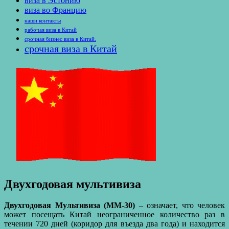
виза в Эстонию
виза во Францию
наши контакты
рабочая виза в Китай
срочная бизнес виза в Китай.
срочная виза в Китай
Двухгодовая мультивиза
Двухгодовая Мультивиза (ММ-30)
– означает, что человек
может посещать Китай неограниченное количество раз в
течении 720 дней (коридор для въезда два года) и находится