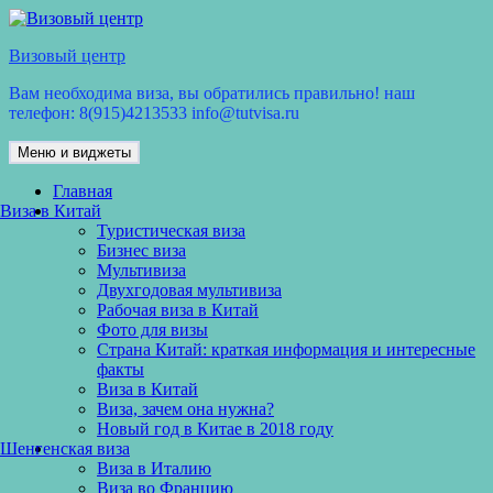
Перейти
к
Визовый центр
содержимому
Вам необходима виза, вы обратились правильно! наш
телефон: 8(915)4213533 info@tutvisa.ru
Меню и виджеты
Главная
Виза в Китай
Туристическая виза
Бизнес виза
Мультивиза
Двухгодовая мультивиза
Рабочая виза в Китай
Фото для визы
Страна Китай: краткая информация и интересные
факты
Виза в Китай
Виза, зачем она нужна?
Новый год в Китае в 2018 году
Шенгенская виза
Виза в Италию
Виза во Францию