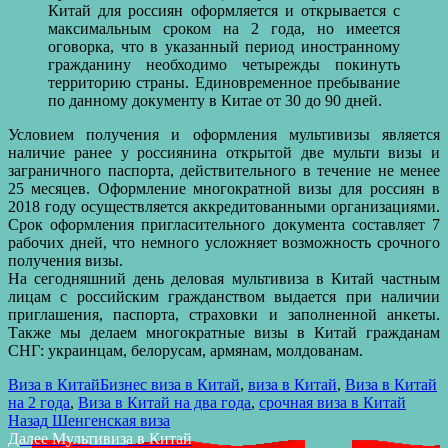
Китай для россиян оформляется и открывается с
максимальным сроком на 2 года, но имеется
оговорка, что в указанный период иностранному
гражданину необходимо четырежды покинуть
территорию страны. Единовременное пребывание
по данному документу в Китае от 30 до 90 дней.
Условием получения и оформления мультивизы является
наличие ранее у россиянина открытой две мульти визы и
заграничного паспорта, действительного в течение не менее
25 месяцев. Оформление многократной визы для россиян в
2018 году осуществляется аккредитованными организациями.
Срок оформления пригласительного документа составляет 7
рабочих дней, что немного усложняет возможность срочного
получения визы.
На сегодняшний день деловая мультивиза в Китай частным
лицам с российским гражданством выдается при наличии
приглашения, паспорта, страховки и заполненной анкеты.
Также мы делаем многократные визы в Китай гражданам
СНГ: украинцам, белорусам, армянам, молдованам.
Опубликовано
Автор
Рубрики
Метки
Виза в Китай
Бизнес виза в Китай
,
виза в Китай
,
Виза в Китай
на 2 года
,
Виза в Китай на два года
,
срочная виза в Китай
Навигация
Предыдущая
Назад
Шенгенская виза
запись:
Следующая
Далее
Мультивиза в Китай