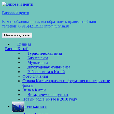
Перейти
к
Визовый центр
содержимому
Вам необходима виза, вы обратились правильно! наш
телефон: 8(915)4213533 info@tutvisa.ru
Меню и виджеты
Главная
Виза в Китай
Туристическая виза
Бизнес виза
Мультивиза
Двухгодовая мультивиза
Рабочая виза в Китай
Фото для визы
Страна Китай: краткая информация и интересные
факты
Виза в Китай
Виза, зачем она нужна?
Новый год в Китае в 2018 году
Шенгенская виза