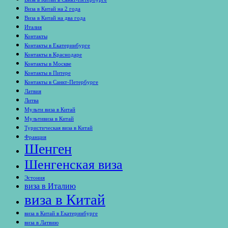
Виза в Китай на 2 года
Виза в Китай на два года
Италия
Контакты
Контакты в Екатеринбурге
Контакты в Краснодаре
Контакты в Москве
Контакты в Питере
Контакты в Санкт-Петербурге
Латвия
Литва
Мульти виза в Китай
Мультивиза в Китай
Туристическая виза в Китай
Франция
Шенген
Шенгенская виза
Эстония
виза в Италию
виза в Китай
виза в Китай в Екатеринбурге
виза в Латвию