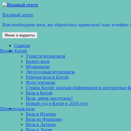
Перейти
к
Визовый центр
содержимому
Вам необходима виза, вы обратились правильно! наш телефон: 8
Меню и виджеты
Главная
Виза в Китай
Туристическая виза
Бизнес виза
Мультивиза
Двухгодовая мультивиза
Рабочая виза в Китай
Фото для визы
Страна Китай: краткая информация и интересные 
Виза в Китай
Виза, зачем она нужна?
Новый год в Китае в 2018 году
Шенгенская виза
Виза в Италию
Виза во Францию
Виза в Латвию
Виза в Литву