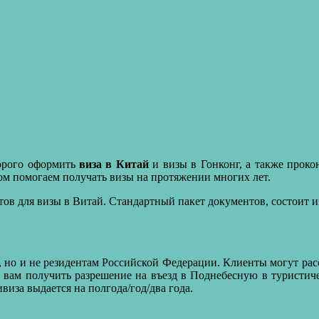
орого оформить
виза в Китай
и визы в Гонконг, а также прок
ом помогаем получать визы на протяжении многих лет.
ов для визы в Витай. Стандартный пакет документов, состоит из
 но и не резидентам Российской Федерации. Клиенты могут ра
 вам получить разрешение на въезд в Поднебесную в туристич
ивиза выдается на полгода/год/два года.